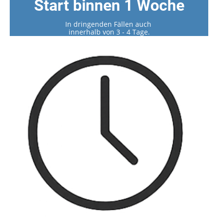
Start binnen 1 Woche
In dringenden Fällen auch
innerhalb von 3 - 4 Tage.