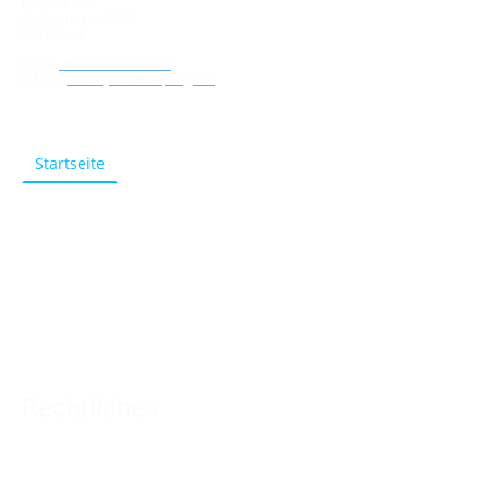
Fionitas e.U.
Hafnerriegel 52/27
8010 Graz
Mobil:
+43 660 560 3360
E-Mail:
office@fionitas-pflege.at
Wichtige Seiten
Startseite
Über uns
Leistungen
Preise
Kontakt
Formulare
Rechtliches
Impressum