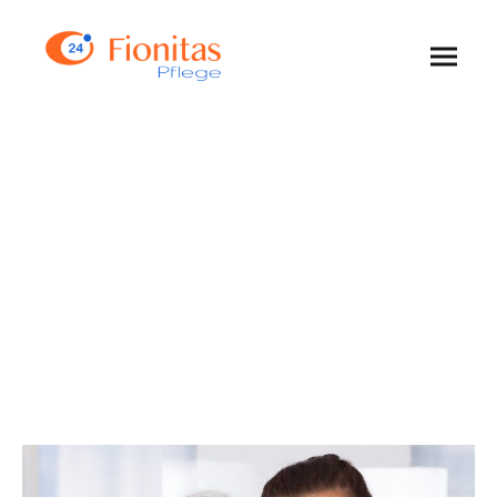
24-Stunden-Betreuung für
Ihre Angehörigen –
professionell, verlässlich und
menschlich.
Sie suchen eine liebevolle, kompetente Betreuung für Ihre
Angehörigen? Wir übernehmen Organisation, Anreise und
laufende Begleitung – damit Sie ruhiger schlafen können.