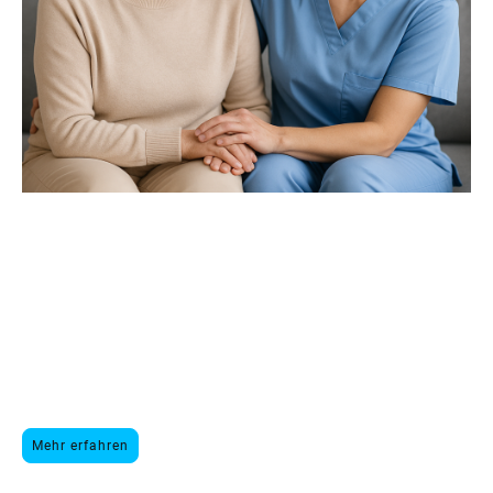
Damit Ihre Angehörigen
zuhause gut betreut sind.
Viele Familien stehen plötzlich vor der Frage: Wie können
wir Mama, Papa oder den Partner sicher und liebevoll
versorgt wissen – ohne sie aus der vertrauten Umgebung zu
reißen?
Genau hier unterstützen wir Sie: mit verlässlichen 24-
Stunden-Betreuungskräften, klaren Abläufen und einer
persönlichen Begleitung, die im Alltag wirklich entlastet.
Mehr erfahren